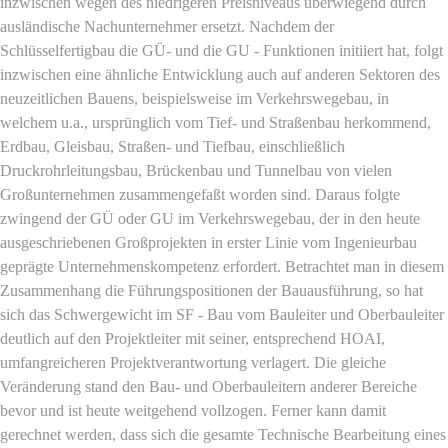
inzwischen wegen des niedrigeren Preisniveaus überwiegend durch
ausländische Nachunternehmer ersetzt. Nachdem der
Schlüsselfertigbau die GÜ- und die GU - Funktionen initiiert hat, folgt
inzwischen eine ähnliche Entwicklung auch auf anderen Sektoren des
neuzeitlichen Bauens, beispielsweise im Verkehrswegebau, in
welchem u.a., ursprünglich vom Tief- und Straßenbau herkommend,
Erdbau, Gleisbau, Straßen- und Tiefbau, einschließlich
Druckrohrleitungsbau, Brückenbau und Tunnelbau von vielen
Großunternehmen zusammengefaßt worden sind. Daraus folgte
zwingend der GÜ oder GU im Verkehrswegebau, der in den heute
ausgeschriebenen Großprojekten in erster Linie vom Ingenieurbau
geprägte Unternehmenskompetenz erfordert. Betrachtet man in diesem
Zusammenhang die Führungspositionen der Bauausführung, so hat
sich das Schwergewicht im SF - Bau vom Bauleiter und Oberbauleiter
deutlich auf den Projektleiter mit seiner, entsprechend HOAI,
umfangreicheren Projektverantwortung verlagert. Die gleiche
Veränderung stand den Bau- und Oberbauleitern anderer Bereiche
bevor und ist heute weitgehend vollzogen. Ferner kann damit
gerechnet werden, dass sich die gesamte Technische Bearbeitung eines