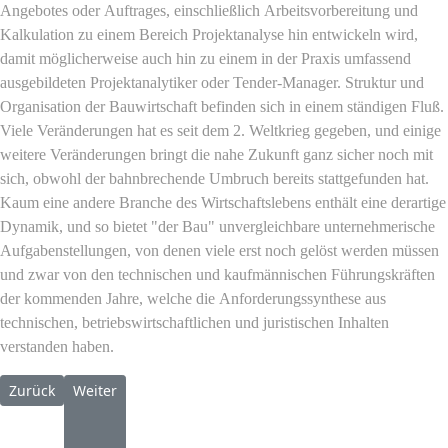
Angebotes oder Auftrages, einschließlich Arbeitsvorbereitung und
Kalkulation zu einem Bereich Projektanalyse hin entwickeln wird,
damit möglicherweise auch hin zu einem in der Praxis umfassend
ausgebildeten Projektanalytiker oder Tender-Manager. Struktur und
Organisation der Bauwirtschaft befinden sich in einem ständigen Fluß.
Viele Veränderungen hat es seit dem 2. Weltkrieg gegeben, und einige
weitere Veränderungen bringt die nahe Zukunft ganz sicher noch mit
sich, obwohl der bahnbrechende Umbruch bereits stattgefunden hat.
Kaum eine andere Branche des Wirtschaftslebens enthält eine derartige
Dynamik, und so bietet "der Bau" unvergleichbare unternehmerische
Aufgabenstellungen, von denen viele erst noch gelöst werden müssen
und zwar von den technischen und kaufmännischen Führungskräften
der kommenden Jahre, welche die Anforderungssynthese aus
technischen, betriebswirtschaftlichen und juristischen Inhalten
verstanden haben.
Vorheriger Beitrag: Prolog
Nächster Beitrag: 10 Gebote der Bauwirtschaft
Zurück
Weiter