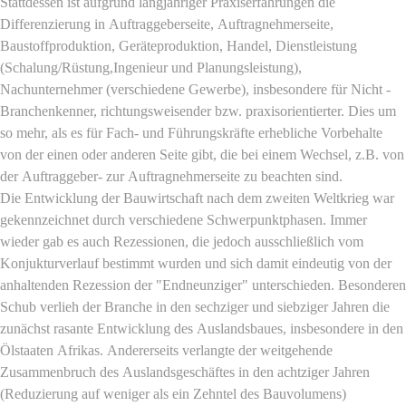
Stattdessen ist aufgrund langjähriger Praxiserfahrungen die
Differenzierung in Auftraggeberseite, Auftragnehmerseite,
Baustoffproduktion, Geräteproduktion, Handel, Dienstleistung
(Schalung/Rüstung,Ingenieur und Planungsleistung),
Nachunternehmer (verschiedene Gewerbe), insbesondere für Nicht -
Branchenkenner, richtungsweisender bzw. praxisorientierter. Dies um
so mehr, als es für Fach- und Führungskräfte erhebliche Vorbehalte
von der einen oder anderen Seite gibt, die bei einem Wechsel, z.B. von
der Auftraggeber- zur Auftragnehmerseite zu beachten sind.
Die Entwicklung der Bauwirtschaft nach dem zweiten Weltkrieg war
gekennzeichnet durch verschiedene Schwerpunktphasen. Immer
wieder gab es auch Rezessionen, die jedoch ausschließlich vom
Konjukturverlauf bestimmt wurden und sich damit eindeutig von der
anhaltenden Rezession der "Endneunziger" unterschieden. Besonderen
Schub verlieh der Branche in den sechziger und siebziger Jahren die
zunächst rasante Entwicklung des Auslandsbaues, insbesondere in den
Ölstaaten Afrikas. Andererseits verlangte der weitgehende
Zusammenbruch des Auslandsgeschäftes in den achtziger Jahren
(Reduzierung auf weniger als ein Zehntel des Bauvolumens)